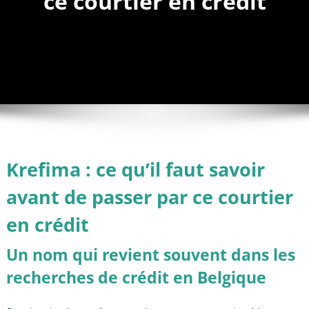
ce courtier en crédit
Krefima : ce qu’il faut savoir
avant de passer par ce courtier
en crédit
Un nom qui revient souvent dans les
recherches de crédit en Belgique