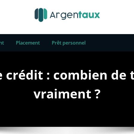
nt
Placement
Prêt personnel
crédit : combien de t
vraiment ?