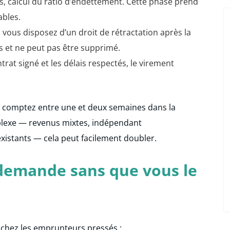
s, calcul du ratio d’endettement. Cette phase prend
ables.
vous disposez d’un droit de rétractation après la
us et ne peut pas être supprimé.
trat signé et les délais respectés, le virement
t, comptez entre une et deux semaines dans la
plexe — revenus mixtes, indépendant
istants — cela peut facilement doubler.
 demande sans que vous le
chez les emprunteurs pressés :