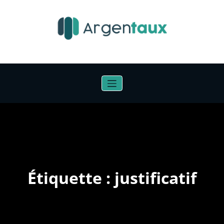
Aller
au
contenu
Étiquette : justificatif