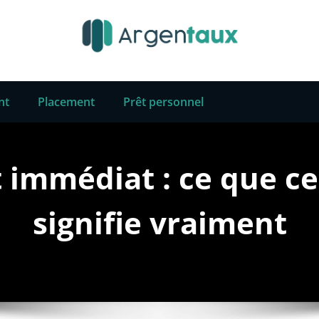
nt
Placement
Prêt personnel
t immédiat : ce que c
signifie vraiment